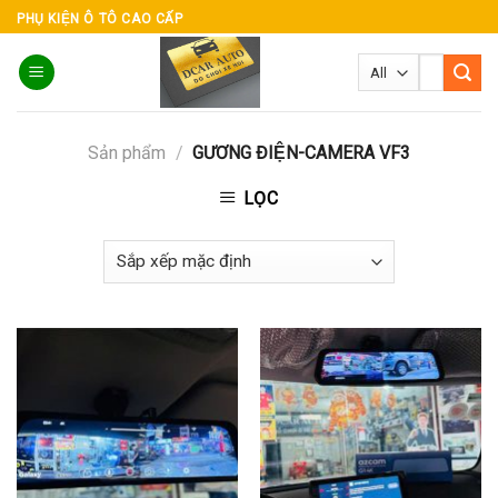
Skip
PHỤ KIỆN Ô TÔ CAO CẤP
to
Tìm
content
kiếm:
Sản phẩm
/
GƯƠNG ĐIỆN-CAMERA VF3
LỌC