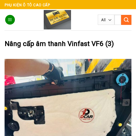
Skip
PHỤ KIỆN Ô TÔ CAO CẤP
to
Tìm
content
kiếm:
Nâng cấp âm thanh Vinfast VF6 (3)