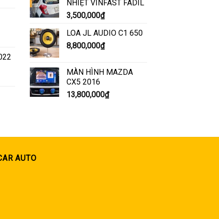
NHIỆT VINFAST FADIL
3,500,000
₫
LOA JL AUDIO C1 650
8,800,000
₫
2022
MÀN HÌNH MAZDA
CX5 2016
13,800,000
₫
CAR AUTO