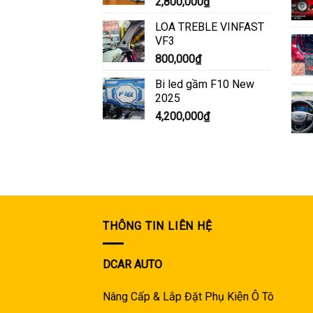
2,800,000
₫
LOA TREBLE VINFAST
VF3
800,000
₫
Bi led gầm F10 New
2025
4,200,000
₫
THÔNG TIN LIÊN HỆ
DCAR AUTO
Nâng Cấp & Lắp Đặt Phụ Kiện Ô Tô