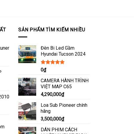
ẤT
SẢN PHẨM TÌM KIẾM NHIỀU
tuner
Đèn Bi Led Gầm
Hyundai Tucson 2024
Được xếp
0
₫
P
hạng
5.00
5
sao
CAMERA HÀNH TRÌNH
VIỆT MAP C65
4,290,000
₫
 2010
Loa Sub Pioneer chính
hãng
3,500,000
₫
om
DÁN PHIM CÁCH