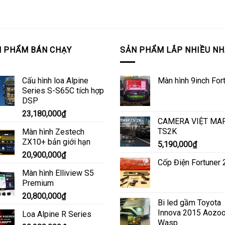
 PHẨM BÁN CHẠY
SẢN PHẨM LẮP NHIỀU NH
Cấu hình loa Alpine
Màn hình 9inch For
Series S-S65C tích hợp
DSP
23,180,000
₫
CAMERA VIỆT MA
TS2K
Màn hình Zestech
ZX10+ bản giới hạn
5,190,000
₫
20,900,000
₫
Cốp Điện Fortuner
Màn hình Elliview S5
Premium
20,800,000
₫
Bi led gầm Toyota
Innova 2015 Aozo
Loa Alpine R Series
Wasp