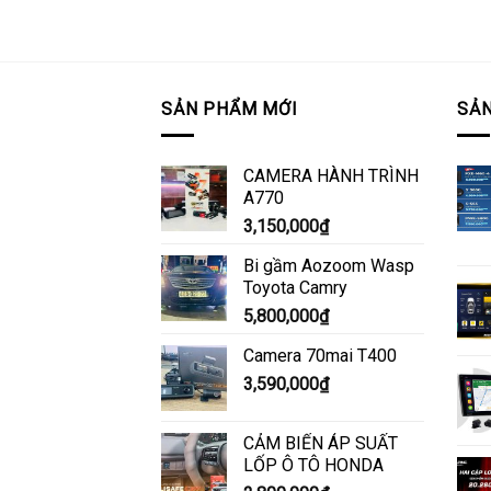
SẢN PHẨM MỚI
SẢN
CAMERA HÀNH TRÌNH
A770
3,150,000
₫
Bi gầm Aozoom Wasp
Toyota Camry
5,800,000
₫
Camera 70mai T400
3,590,000
₫
CẢM BIẾN ÁP SUẤT
LỐP Ô TÔ HONDA