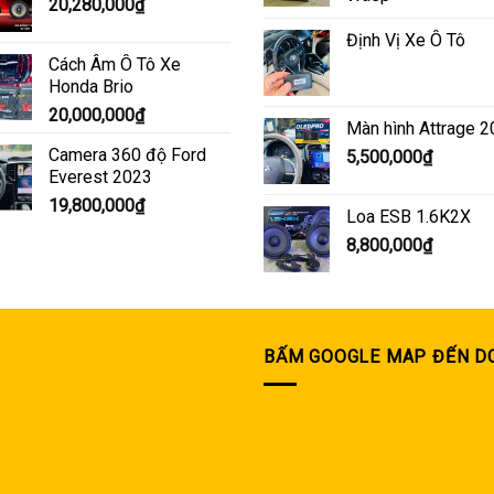
20,280,000
₫
Định Vị Xe Ô Tô
Cách Âm Ô Tô Xe
Honda Brio
20,000,000
₫
Màn hình Attrage 
Camera 360 độ Ford
5,500,000
₫
Everest 2023
19,800,000
₫
Loa ESB 1.6K2X
8,800,000
₫
BẤM GOOGLE MAP ĐẾN D