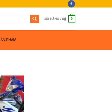
0
GIỎ HÀNG /
0
₫
SẢN PHẨM