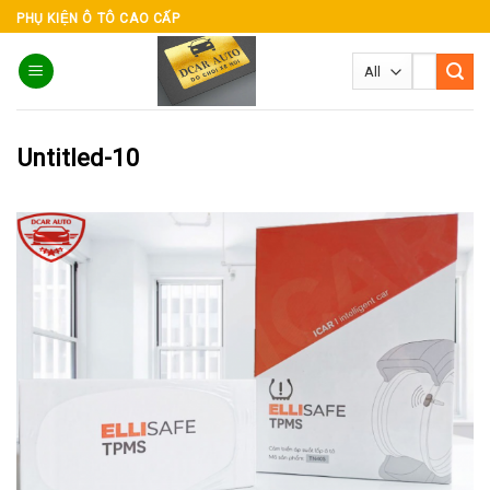
Skip
PHỤ KIỆN Ô TÔ CAO CẤP
to
Tìm
content
kiếm:
Untitled-10