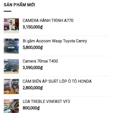
SẢN PHẨM MỚI
CAMERA HÀNH TRÌNH A770
3,150,000
₫
Bi gầm Aozoom Wasp Toyota Camry
5,800,000
₫
Camera 70mai T400
3,590,000
₫
CẢM BIẾN ÁP SUẤT LỐP Ô TÔ HONDA
2,800,000
₫
LOA TREBLE VINFAST VF3
800,000
₫