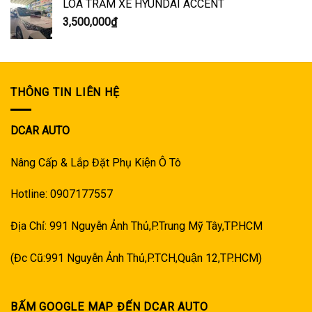
LOA TRẦM XE HYUNDAI ACCENT
3,500,000
₫
THÔNG TIN LIÊN HỆ
DCAR AUTO
Nâng Cấp & Lắp Đặt Phụ Kiện Ô Tô
Hotline: 0907177557
Địa Chỉ: 991 Nguyễn Ảnh Thủ,P.Trung Mỹ Tây,TP.HCM
(Đc Cũ:991 Nguyễn Ảnh Thủ,P.TCH,Quận 12,TP.HCM)
BẤM GOOGLE MAP ĐẾN DCAR AUTO