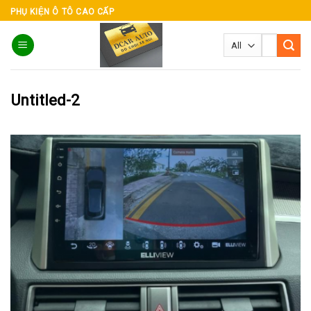
Skip
PHỤ KIỆN Ô TÔ CAO CẤP
to
Tìm
content
kiếm:
Untitled-2