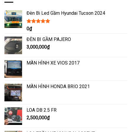
Đèn Bi Led Gầm Hyundai Tucson 2024
Được xếp
0
₫
hạng
5.00
5
sao
ĐÈN BI GẦM PAJERO
3,000,000
₫
MÀN HÌNH XE VIOS 2017
MÀN HÌNH HONDA BRIO 2021
LOA DB 2.5 FR
2,500,000
₫