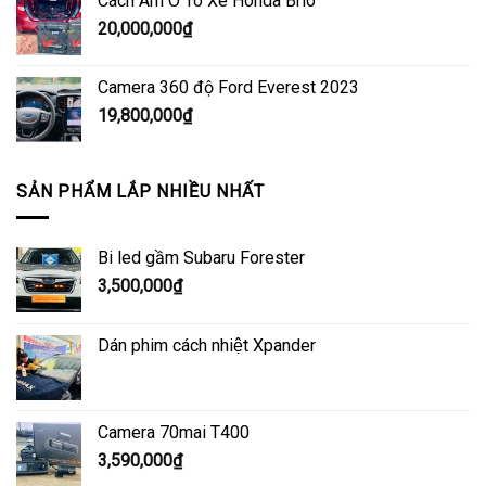
Cách Âm Ô Tô Xe Honda Brio
20,000,000
₫
Camera 360 độ Ford Everest 2023
19,800,000
₫
SẢN PHẨM LẮP NHIỀU NHẤT
Bi led gầm Subaru Forester
3,500,000
₫
Dán phim cách nhiệt Xpander
Camera 70mai T400
3,590,000
₫