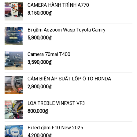
CAMERA HÀNH TRÌNH A770
3,150,000
₫
Bi gầm Aozoom Wasp Toyota Camry
5,800,000
₫
Camera 70mai T400
3,590,000
₫
CẢM BIẾN ÁP SUẤT LỐP Ô TÔ HONDA
2,800,000
₫
LOA TREBLE VINFAST VF3
800,000
₫
Bi led gầm F10 New 2025
4,200,000
₫