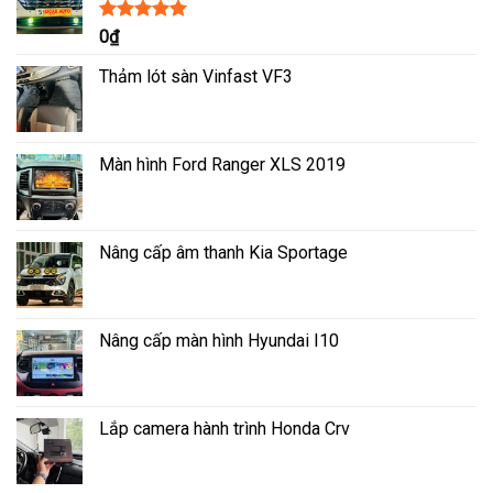
Được xếp
0
₫
hạng
5.00
5
sao
Thảm lót sàn Vinfast VF3
Màn hình Ford Ranger XLS 2019
Nâng cấp âm thanh Kia Sportage
Nâng cấp màn hình Hyundai I10
Lắp camera hành trình Honda Crv