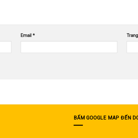
Email
*
Tran
BẤM GOOGLE MAP ĐẾN D