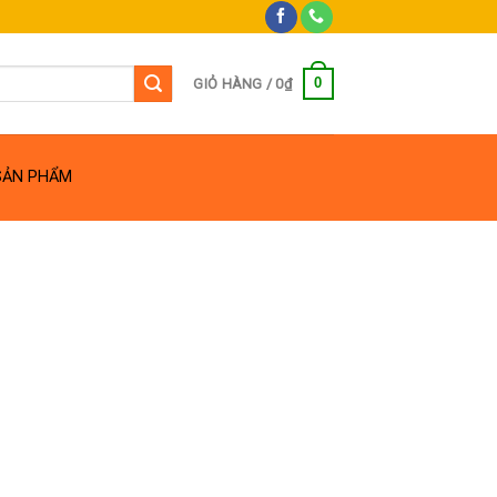
0
GIỎ HÀNG /
0
₫
SẢN PHẨM