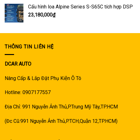
Cấu hình loa Alpine Series S-S65C tích hợp DSP
23,180,000
₫
THÔNG TIN LIÊN HỆ
DCAR AUTO
Nâng Cấp & Lắp Đặt Phụ Kiện Ô Tô
Hotline: 0907177557
Địa Chỉ: 991 Nguyễn Ảnh Thủ,P.Trung Mỹ Tây,TP.HCM
(Đc Cũ:991 Nguyễn Ảnh Thủ,P.TCH,Quận 12,TP.HCM)