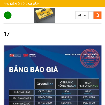
Skip
PHỤ KIỆN Ô TÔ CAO CẤP
to
Tìm
content
kiếm:
17