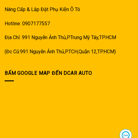
Nâng Cấp & Lắp Đặt Phụ Kiện Ô Tô
Hotline: 0907177557
Địa Chỉ: 991 Nguyễn Ảnh Thủ,P.Trung Mỹ Tây,TP.HCM
(Đc Cũ:991 Nguyễn Ảnh Thủ,P.TCH,Quận 12,TP.HCM)
BẤM GOOGLE MAP ĐẾN DCAR AUTO