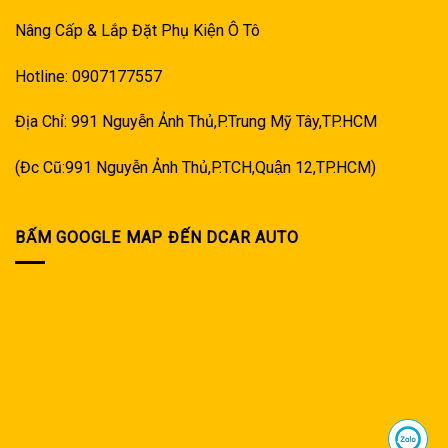
Nâng Cấp & Lắp Đặt Phụ Kiện Ô Tô
Hotline: 0907177557
Địa Chỉ: 991 Nguyễn Ảnh Thủ,P.Trung Mỹ Tây,TP.HCM
(Đc Cũ:991 Nguyễn Ảnh Thủ,P.TCH,Quận 12,TP.HCM)
BẤM GOOGLE MAP ĐẾN DCAR AUTO