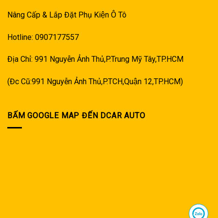
Nâng Cấp & Lắp Đặt Phụ Kiện Ô Tô
Hotline: 0907177557
Địa Chỉ: 991 Nguyễn Ảnh Thủ,P.Trung Mỹ Tây,TP.HCM
(Đc Cũ:991 Nguyễn Ảnh Thủ,P.TCH,Quận 12,TP.HCM)
BẤM GOOGLE MAP ĐẾN DCAR AUTO