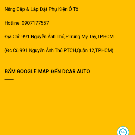
Nâng Cấp & Lắp Đặt Phụ Kiện Ô Tô
Hotline: 0907177557
Địa Chỉ: 991 Nguyễn Ảnh Thủ,P.Trung Mỹ Tây,TP.HCM
(Đc Cũ:991 Nguyễn Ảnh Thủ,P.TCH,Quận 12,TP.HCM)
BẤM GOOGLE MAP ĐẾN DCAR AUTO