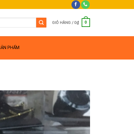
0
GIỎ HÀNG /
0
₫
SẢN PHẨM