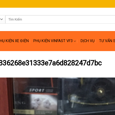
Tìm
kiếm:
HỤ KIỆN XE ĐIỆN
PHỤ KIỆN VINFAST VF3
DỊCH VỤ
TƯ VẤN 
836268e31333e7a6d828247d7bc