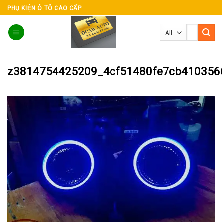
Skip
PHỤ KIỆN Ô TÔ CAO CẤP
to
Tìm
content
kiếm:
z3814754425209_4cf51480fe7cb410356