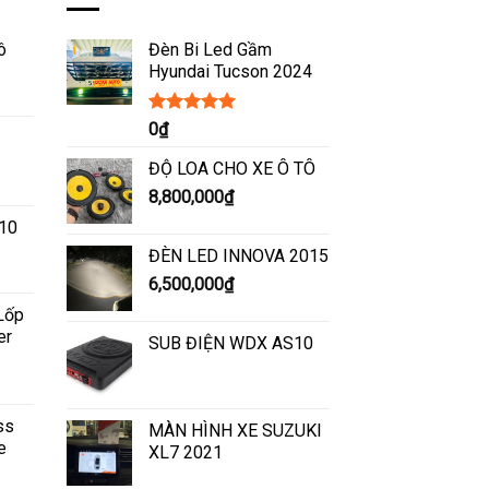
ô
Đèn Bi Led Gầm
Hyundai Tucson 2024
Được xếp
0
₫
hạng
5.00
5
sao
ĐỘ LOA CHO XE Ô TÔ
8,800,000
₫
F10
ĐÈN LED INNOVA 2015
6,500,000
₫
Lốp
er
SUB ĐIỆN WDX AS10
ss
MÀN HÌNH XE SUZUKI
e
XL7 2021