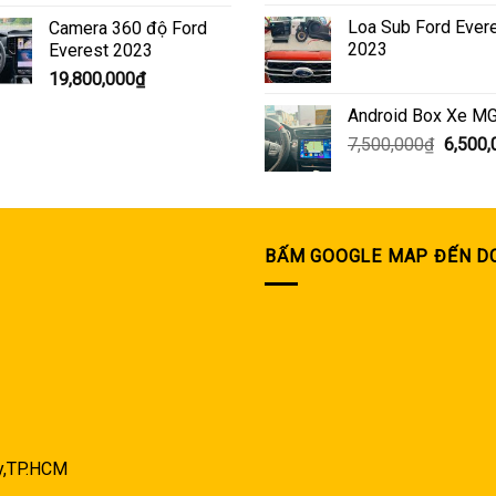
Loa Sub Ford Ever
Camera 360 độ Ford
2023
Everest 2023
19,800,000
₫
Android Box Xe M
Giá
7,500,000
₫
6,500,
gốc
là:
7,500,
BẤM GOOGLE MAP ĐẾN D
ây,TP.HCM