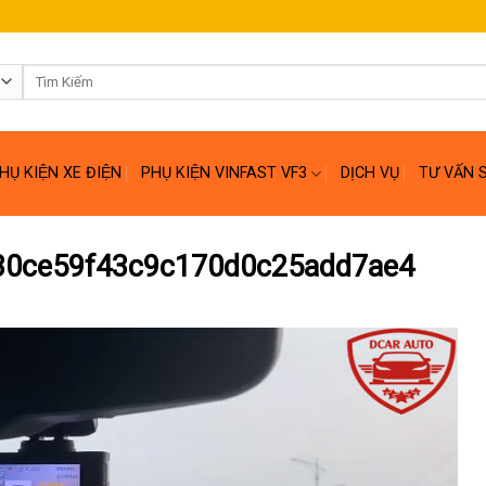
Tìm
kiếm:
HỤ KIỆN XE ĐIỆN
PHỤ KIỆN VINFAST VF3
DỊCH VỤ
TƯ VẤN 
30ce59f43c9c170d0c25add7ae4