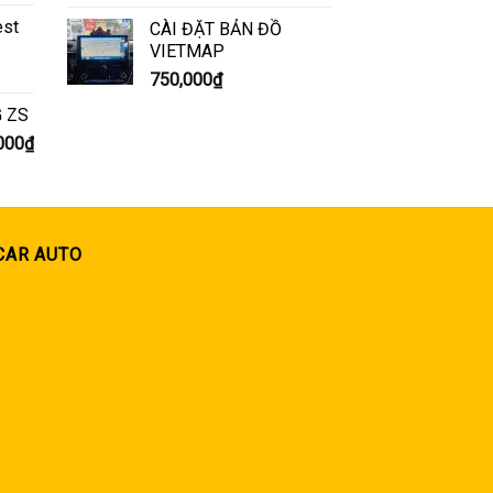
est
CÀI ĐẶT BẢN ĐỒ
VIETMAP
750,000
₫
G ZS
Giá
000
₫
hiện
tại
000₫.
là:
6,500,000₫.
CAR AUTO