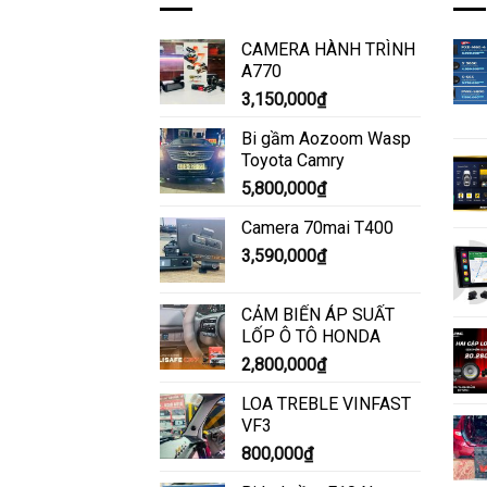
CAMERA HÀNH TRÌNH
A770
3,150,000
₫
Bi gầm Aozoom Wasp
Toyota Camry
5,800,000
₫
Camera 70mai T400
3,590,000
₫
CẢM BIẾN ÁP SUẤT
LỐP Ô TÔ HONDA
2,800,000
₫
LOA TREBLE VINFAST
VF3
800,000
₫