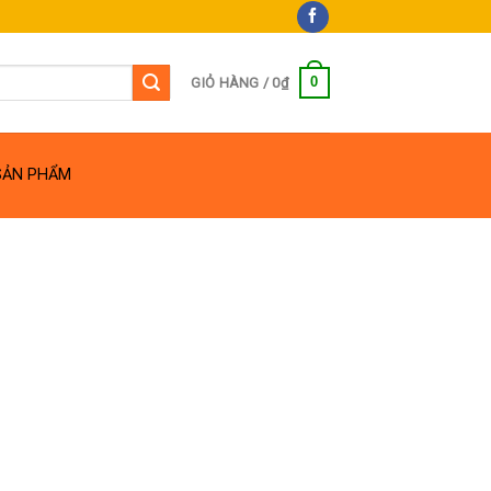
0
GIỎ HÀNG /
0
₫
SẢN PHẨM