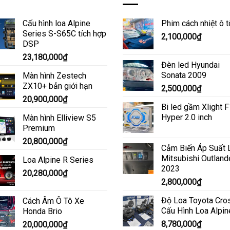
Cấu hình loa Alpine
Phim cách nhiệt ô t
Series S-S65C tích hợp
2,100,000
₫
DSP
23,180,000
₫
Đèn led Hyundai
Sonata 2009
Màn hình Zestech
ZX10+ bản giới hạn
2,500,000
₫
20,900,000
₫
Bi led gầm Xlight 
Hyper 2.0 inch
Màn hình Elliview S5
Premium
20,800,000
₫
Cảm Biến Áp Suất 
Mitsubishi Outland
Loa Alpine R Series
2023
20,280,000
₫
2,800,000
₫
Độ Loa Toyota Cro
Cách Âm Ô Tô Xe
Cấu Hình Loa Alpin
Honda Brio
8,780,000
₫
20,000,000
₫