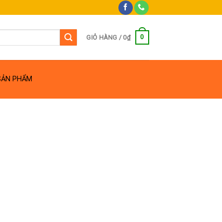
0
GIỎ HÀNG /
0
₫
SẢN PHẨM