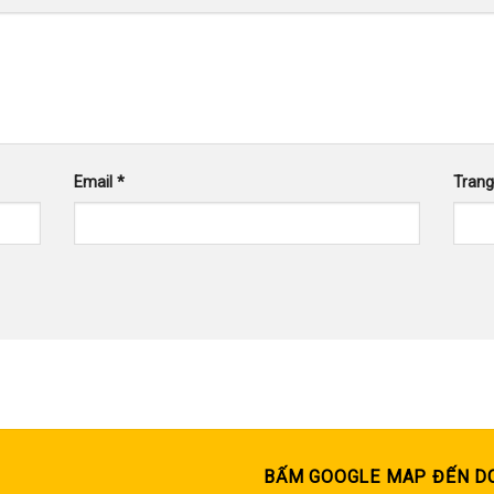
Email
*
Tran
BẤM GOOGLE MAP ĐẾN D