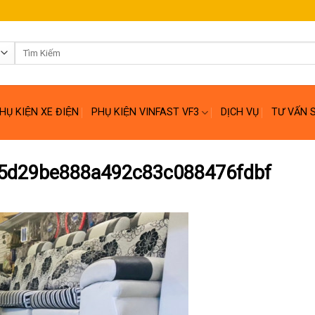
Tìm
kiếm:
HỤ KIỆN XE ĐIỆN
PHỤ KIỆN VINFAST VF3
DỊCH VỤ
TƯ VẤN 
5d29be888a492c83c088476fdbf