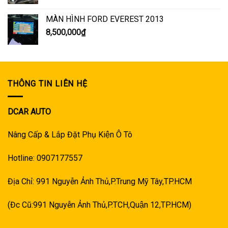
MÀN HÌNH FORD EVEREST 2013
8,500,000
₫
THÔNG TIN LIÊN HỆ
DCAR AUTO
Nâng Cấp & Lắp Đặt Phụ Kiện Ô Tô
Hotline: 0907177557
Địa Chỉ: 991 Nguyễn Ảnh Thủ,P.Trung Mỹ Tây,TP.HCM
(Đc Cũ:991 Nguyễn Ảnh Thủ,P.TCH,Quận 12,TP.HCM)