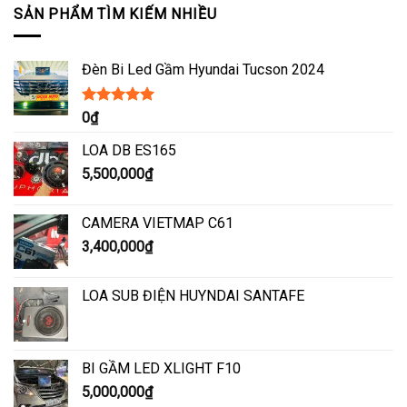
SẢN PHẨM TÌM KIẾM NHIỀU
Đèn Bi Led Gầm Hyundai Tucson 2024
Được xếp
0
₫
hạng
5.00
5
sao
LOA DB ES165
5,500,000
₫
CAMERA VIETMAP C61
3,400,000
₫
LOA SUB ĐIỆN HUYNDAI SANTAFE
BI GẦM LED XLIGHT F10
5,000,000
₫