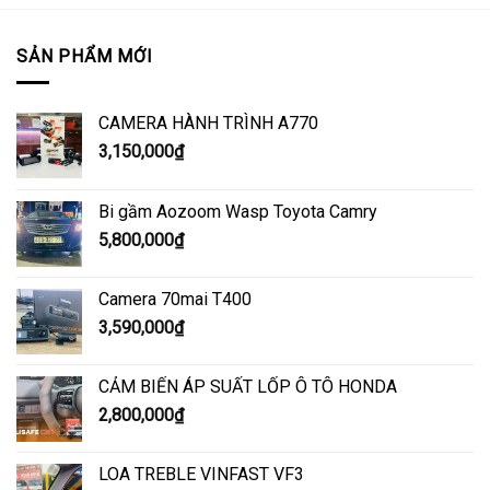
SẢN PHẨM MỚI
CAMERA HÀNH TRÌNH A770
3,150,000
₫
Bi gầm Aozoom Wasp Toyota Camry
5,800,000
₫
Camera 70mai T400
3,590,000
₫
CẢM BIẾN ÁP SUẤT LỐP Ô TÔ HONDA
2,800,000
₫
LOA TREBLE VINFAST VF3