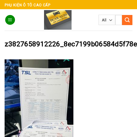
Skip
PHỤ KIỆN Ô TÔ CAO CẤP
to
Tìm
content
kiếm:
z3827658912226_8ec7199b06584d5f78e