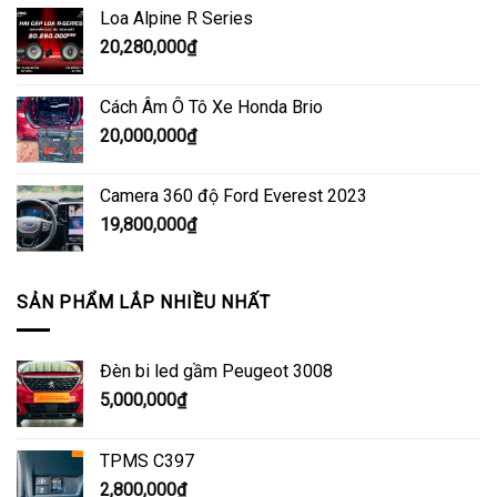
Loa Alpine R Series
20,280,000
₫
Cách Âm Ô Tô Xe Honda Brio
20,000,000
₫
Camera 360 độ Ford Everest 2023
19,800,000
₫
SẢN PHẨM LẮP NHIỀU NHẤT
Đèn bi led gầm Peugeot 3008
5,000,000
₫
TPMS C397
2,800,000
₫