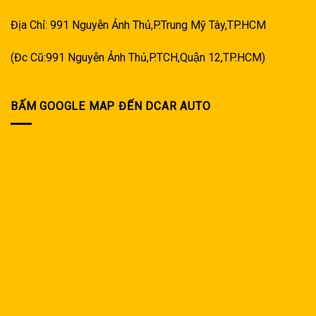
Địa Chỉ: 991 Nguyễn Ảnh Thủ,P.Trung Mỹ Tây,TP.HCM
(Đc Cũ:991 Nguyễn Ảnh Thủ,P.TCH,Quận 12,TP.HCM)
BẤM GOOGLE MAP ĐẾN DCAR AUTO