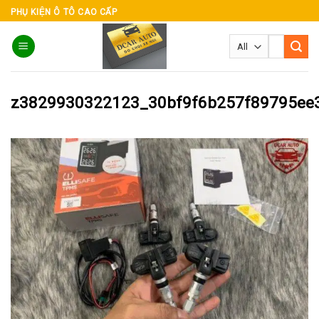
Skip
PHỤ KIỆN Ô TÔ CAO CẤP
to
Tìm
content
kiếm:
z3829930322123_30bf9f6b257f89795ee