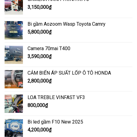
3,150,000
₫
Bi gầm Aozoom Wasp Toyota Camry
5,800,000
₫
Camera 70mai T400
3,590,000
₫
CẢM BIẾN ÁP SUẤT LỐP Ô TÔ HONDA
2,800,000
₫
LOA TREBLE VINFAST VF3
800,000
₫
Bi led gầm F10 New 2025
4,200,000
₫