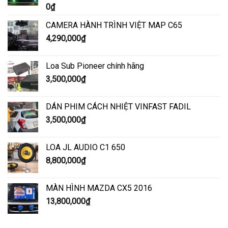
Được xếp
0
₫
hạng
5.00
5
sao
CAMERA HÀNH TRÌNH VIỆT MAP C65
4,290,000
₫
Loa Sub Pioneer chính hãng
3,500,000
₫
DÁN PHIM CÁCH NHIỆT VINFAST FADIL
3,500,000
₫
LOA JL AUDIO C1 650
8,800,000
₫
MÀN HÌNH MAZDA CX5 2016
13,800,000
₫