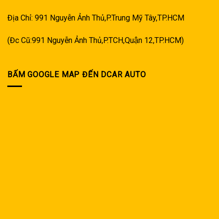
Địa Chỉ: 991 Nguyễn Ảnh Thủ,P.Trung Mỹ Tây,TP.HCM
(Đc Cũ:991 Nguyễn Ảnh Thủ,P.TCH,Quận 12,TP.HCM)
BẤM GOOGLE MAP ĐẾN DCAR AUTO