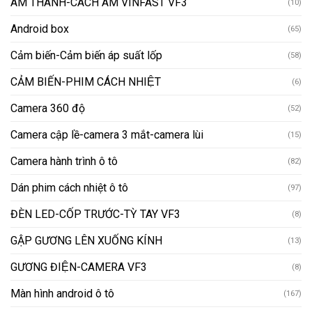
ÂM THANH-CÁCH ÂM VINFAST VF3
(10)
Android box
(65)
Cảm biến-Cảm biến áp suất lốp
(58)
CẢM BIẾN-PHIM CÁCH NHIỆT
(6)
Camera 360 độ
(52)
Camera cập lề-camera 3 mắt-camera lùi
(15)
Camera hành trình ô tô
(82)
Dán phim cách nhiệt ô tô
(97)
ĐÈN LED-CỐP TRƯỚC-TỲ TAY VF3
(8)
GẬP GƯƠNG LÊN XUỐNG KÍNH
(13)
GƯƠNG ĐIỆN-CAMERA VF3
(8)
Màn hình android ô tô
(167)