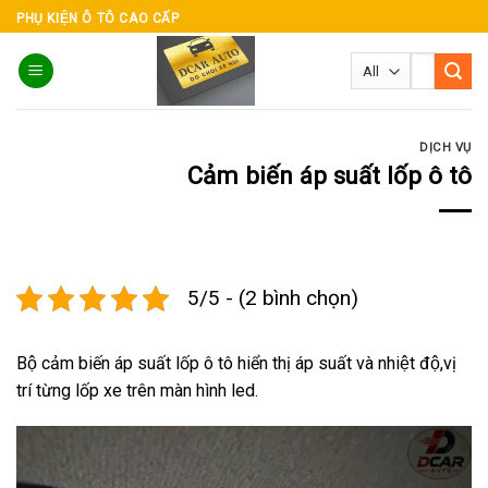
Skip
PHỤ KIỆN Ô TÔ CAO CẤP
to
Tìm
content
kiếm:
DỊCH VỤ
Cảm biến áp suất lốp ô tô
5/5 - (2 bình chọn)
Bộ cảm biến áp suất lốp ô tô hiển thị áp suất và nhiệt độ,vị
trí từng lốp xe trên màn hình led.