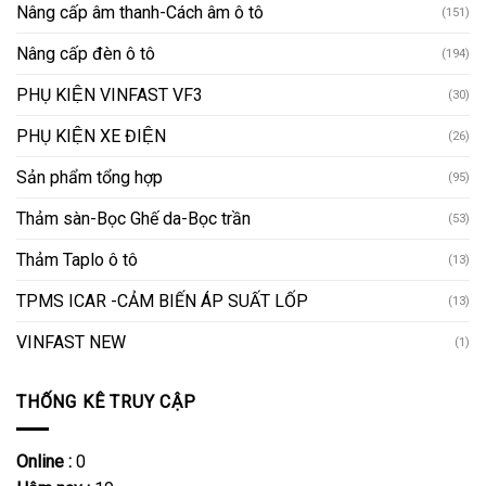
Nâng cấp âm thanh-Cách âm ô tô
(151)
Nâng cấp đèn ô tô
(194)
PHỤ KIỆN VINFAST VF3
(30)
PHỤ KIỆN XE ĐIỆN
(26)
Sản phẩm tổng hợp
(95)
Thảm sàn-Bọc Ghế da-Bọc trần
(53)
Thảm Taplo ô tô
(13)
TPMS ICAR -CẢM BIẾN ÁP SUẤT LỐP
(13)
VINFAST NEW
(1)
THỐNG KÊ TRUY CẬP
Online :
0