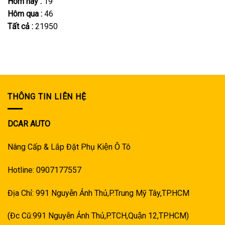
Hôm nay :
19
Hôm qua :
46
Tất cả :
21950
THÔNG TIN LIÊN HỆ
DCAR AUTO
Nâng Cấp & Lắp Đặt Phụ Kiện Ô Tô
Hotline: 0907177557
Địa Chỉ: 991 Nguyễn Ảnh Thủ,P.Trung Mỹ Tây,TP.HCM
(Đc Cũ:991 Nguyễn Ảnh Thủ,P.TCH,Quận 12,TP.HCM)