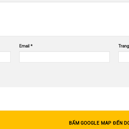
Email
*
Tran
BẤM GOOGLE MAP ĐẾN D