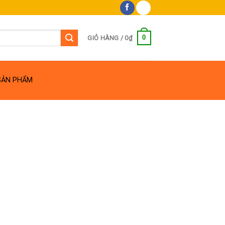
0
GIỎ HÀNG /
0
₫
SẢN PHẨM