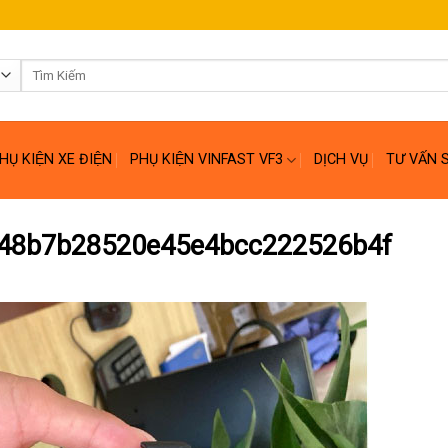
Tìm
kiếm:
HỤ KIỆN XE ĐIỆN
PHỤ KIỆN VINFAST VF3
DỊCH VỤ
TƯ VẤN 
48b7b28520e45e4bcc222526b4f