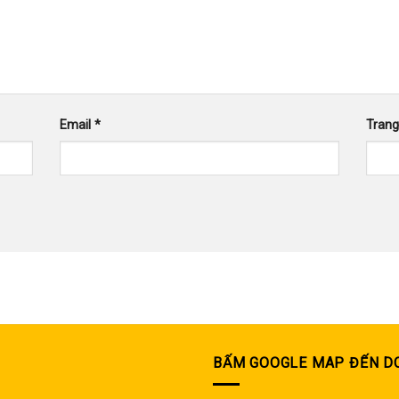
Email
*
Tran
BẤM GOOGLE MAP ĐẾN D