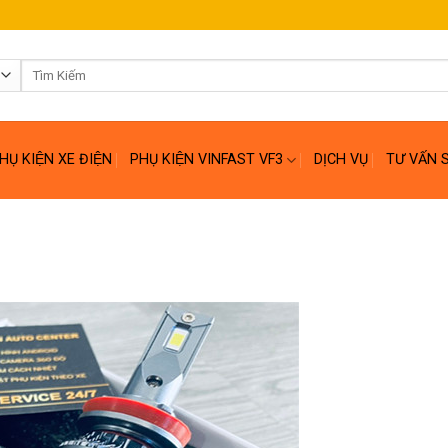
Tìm
kiếm:
HỤ KIỆN XE ĐIỆN
PHỤ KIỆN VINFAST VF3
DỊCH VỤ
TƯ VẤN 