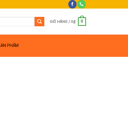
0
GIỎ HÀNG /
0
₫
SẢN PHẨM