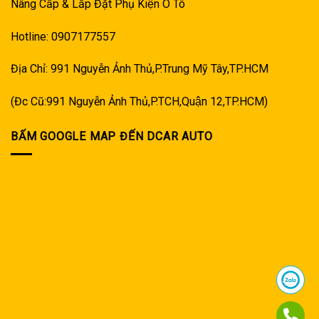
Nâng Cấp & Lắp Đặt Phụ Kiện Ô Tô
Hotline: 0907177557
Địa Chỉ: 991 Nguyễn Ảnh Thủ,P.Trung Mỹ Tây,TP.HCM
(Đc Cũ:991 Nguyễn Ảnh Thủ,P.TCH,Quận 12,TP.HCM)
BẤM GOOGLE MAP ĐẾN DCAR AUTO