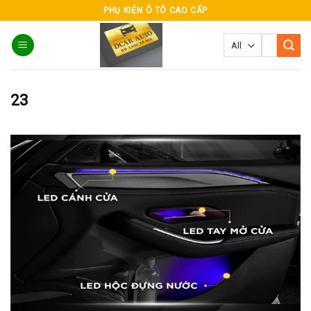
Skip
PHỤ KIỆN Ô TÔ CAO CẤP
to
Tìm
content
kiếm:
23