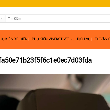
Tìm
kiếm:
HỤ KIỆN XE ĐIỆN
PHỤ KIỆN VINFAST VF3
DỊCH VỤ
TƯ VẤN 
fa50e71b23f5f6c1e0ec7d03fda