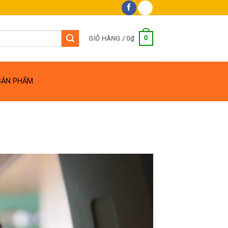
0
GIỎ HÀNG /
0
₫
SẢN PHẨM