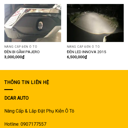
NÂNG CẤP ĐÈN Ô TÔ
NÂNG CẤP ĐÈN Ô TÔ
ĐÈN BI GẦM PAJERO
ĐÈN LED INNOVA 2015
3,000,000
₫
6,500,000
₫
THÔNG TIN LIÊN HỆ
DCAR AUTO
Nâng Cấp & Lắp Đặt Phụ Kiện Ô Tô
Hotline: 0907177557