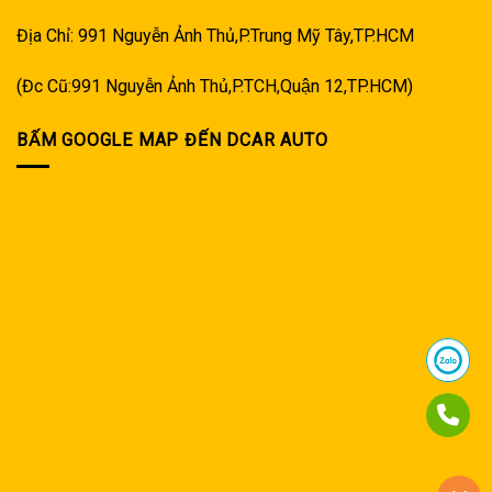
Địa Chỉ: 991 Nguyễn Ảnh Thủ,P.Trung Mỹ Tây,TP.HCM
(Đc Cũ:991 Nguyễn Ảnh Thủ,P.TCH,Quận 12,TP.HCM)
BẤM GOOGLE MAP ĐẾN DCAR AUTO