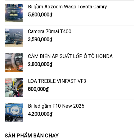
Bi gầm Aozoom Wasp Toyota Camry
5,800,000
₫
Camera 70mai T400
3,590,000
₫
CẢM BIẾN ÁP SUẤT LỐP Ô TÔ HONDA
2,800,000
₫
LOA TREBLE VINFAST VF3
800,000
₫
Bi led gầm F10 New 2025
4,200,000
₫
SẢN PHẨM BÁN CHẠY