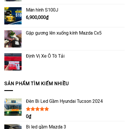
Màn hình S100J
6,900,000
₫
Gập gương lên xuống kính Mazda Cx5
Định Vị Xe Ô Tô Tải
SẢN PHẨM TÌM KIẾM NHIỀU
Đèn Bi Led Gầm Hyundai Tucson 2024
Được xếp
0
₫
hạng
5.00
5
sao
Bi led gầm Mazda 3