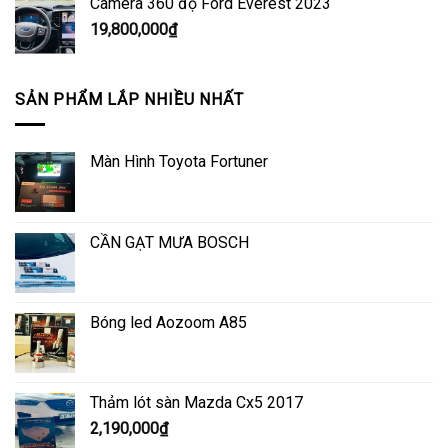
Camera 360 độ Ford Everest 2023
19,800,000
₫
SẢN PHẨM LẮP NHIỀU NHẤT
Màn Hình Toyota Fortuner
CẦN GẠT MƯA BOSCH
Bóng led Aozoom A85
Thảm lót sàn Mazda Cx5 2017
2,190,000
₫