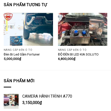
SẢN PHẨM TƯƠNG TỰ
NÂNG CẤP ĐÈN Ô TÔ
NÂNG CẤP ĐÈN Ô TÔ
Đèn Bi Led Gầm Fortuner
ĐỘ ĐÈN BI LED KIA SOLUTO
5,000,000
₫
6,800,000
₫
SẢN PHẨM MỚI
CAMERA HÀNH TRÌNH A770
3,150,000
₫