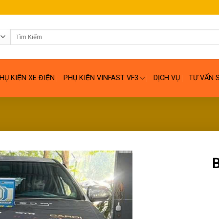
Tìm
kiếm:
HỤ KIỆN XE ĐIỆN
PHỤ KIỆN VINFAST VF3
DỊCH VỤ
TƯ VẤN 
B