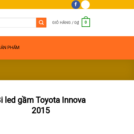
0
GIỎ HÀNG /
0
₫
SẢN PHẨM
i led gầm Toyota Innova
2015