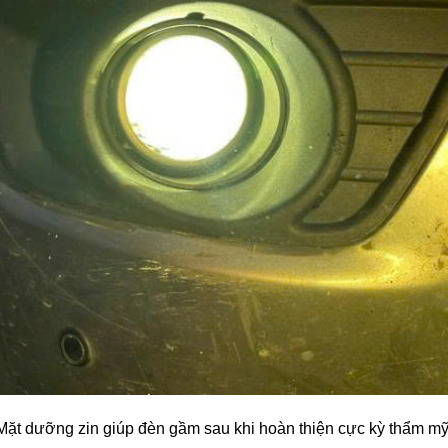
Mặt dưỡng zin giúp đèn gầm sau khi hoàn thiện cực kỳ thẩm mỹ