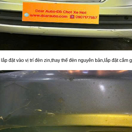
lắp đặt vào vị trí đèn zin,thay thế đèn nguyên bản,lắp đặt cắm 