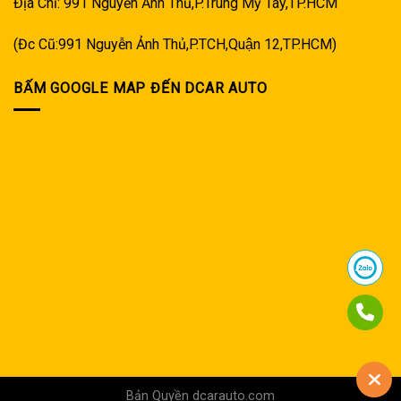
Địa Chỉ: 991 Nguyễn Ảnh Thủ,P.Trung Mỹ Tây,TP.HCM
(Đc Cũ:991 Nguyễn Ảnh Thủ,P.TCH,Quận 12,TP.HCM)
BẤM GOOGLE MAP ĐẾN DCAR AUTO
Bản Quyền dcarauto.com