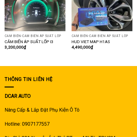
CẢM BIẾN-CẢM BIẾN ÁP SUẤT LỐP
CẢM BIẾN-CẢM BIẾN ÁP SUẤT LỐP
CẢM BIẾN ÁP SUẤT LỐP I3
HUD VIET MAP H1AS
3,200,000
₫
4,490,000
₫
THÔNG TIN LIÊN HỆ
DCAR AUTO
Nâng Cấp & Lắp Đặt Phụ Kiện Ô Tô
Hotline: 0907177557