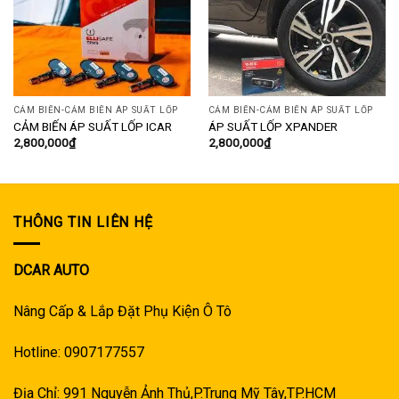
CẢM BIẾN-CẢM BIẾN ÁP SUẤT LỐP
CẢM BIẾN-CẢM BIẾN ÁP SUẤT LỐP
CẢM BIẾN ÁP SUẤT LỐP ICAR
ÁP SUẤT LỐP XPANDER
2,800,000
₫
2,800,000
₫
THÔNG TIN LIÊN HỆ
DCAR AUTO
Nâng Cấp & Lắp Đặt Phụ Kiện Ô Tô
Hotline: 0907177557
Địa Chỉ: 991 Nguyễn Ảnh Thủ,P.Trung Mỹ Tây,TP.HCM