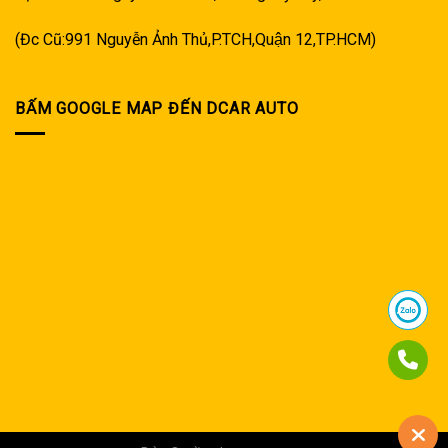
(Đc Cũ:991 Nguyễn Ảnh Thủ,P.TCH,Quận 12,TP.HCM)
BẤM GOOGLE MAP ĐẾN DCAR AUTO