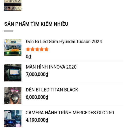
SẢN PHẨM TÌM KIẾM NHIỀU
Đèn Bi Led Gầm Hyundai Tucson 2024
Được xếp
0
₫
hạng
5.00
5
sao
MÀN HÌNH INNOVA 2020
7,000,000
₫
ĐÈN BI LED TITAN BLACK
6,000,000
₫
CAMERA HÀNH TRÌNH MERCEDES GLC 250
4,190,000
₫