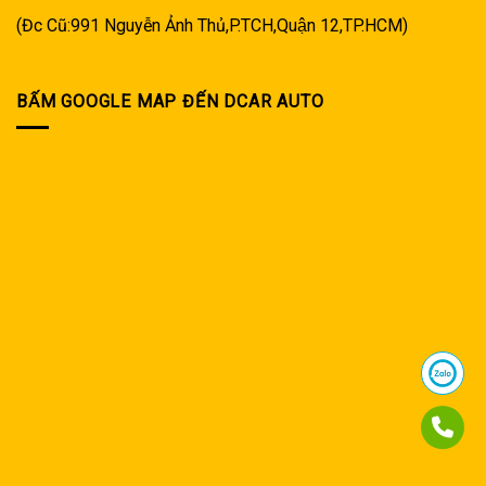
(Đc Cũ:991 Nguyễn Ảnh Thủ,P.TCH,Quận 12,TP.HCM)
BẤM GOOGLE MAP ĐẾN DCAR AUTO