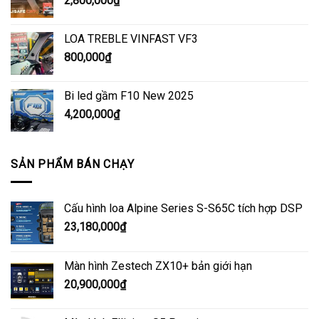
2,800,000
₫
LOA TREBLE VINFAST VF3
800,000
₫
Bi led gầm F10 New 2025
4,200,000
₫
SẢN PHẨM BÁN CHẠY
Cấu hình loa Alpine Series S-S65C tích hợp DSP
23,180,000
₫
Màn hình Zestech ZX10+ bản giới hạn
20,900,000
₫