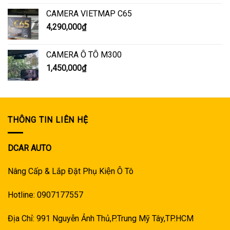
CAMERA VIETMAP C65
4,290,000
₫
CAMERA Ô TÔ M300
1,450,000
₫
THÔNG TIN LIÊN HỆ
DCAR AUTO
Nâng Cấp & Lắp Đặt Phụ Kiện Ô Tô
Hotline: 0907177557
Địa Chỉ: 991 Nguyễn Ảnh Thủ,P.Trung Mỹ Tây,TP.HCM