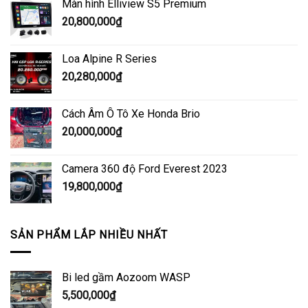
Màn hình Elliview S5 Premium
20,800,000
₫
Loa Alpine R Series
20,280,000
₫
Cách Âm Ô Tô Xe Honda Brio
20,000,000
₫
Camera 360 độ Ford Everest 2023
19,800,000
₫
SẢN PHẨM LẮP NHIỀU NHẤT
Bi led gầm Aozoom WASP
5,500,000
₫