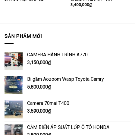
3,400,000
₫
SẢN PHẨM MỚI
CAMERA HÀNH TRÌNH A770
3,150,000
₫
Bi gầm Aozoom Wasp Toyota Camry
5,800,000
₫
Camera 70mai T400
3,590,000
₫
CẢM BIẾN ÁP SUẤT LỐP Ô TÔ HONDA