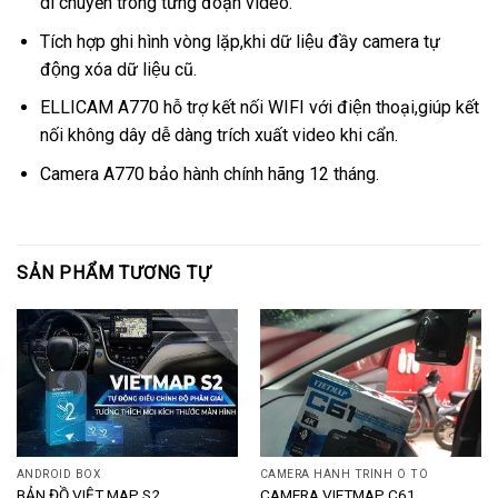
di chuyển trong từng đoạn video.
Tích hợp ghi hình vòng lặp,khi dữ liệu đầy camera tự
động xóa dữ liệu cũ.
ELLICAM A770 hỗ trợ kết nối WIFI với điện thoại,giúp kết
nối không dây dễ dàng trích xuất video khi cẩn.
Camera A770 bảo hành chính hãng 12 tháng.
SẢN PHẨM TƯƠNG TỰ
ANDROID BOX
CAMERA HÀNH TRÌNH Ô TÔ
BẢN ĐỒ VIỆT MAP S2
CAMERA VIETMAP C61