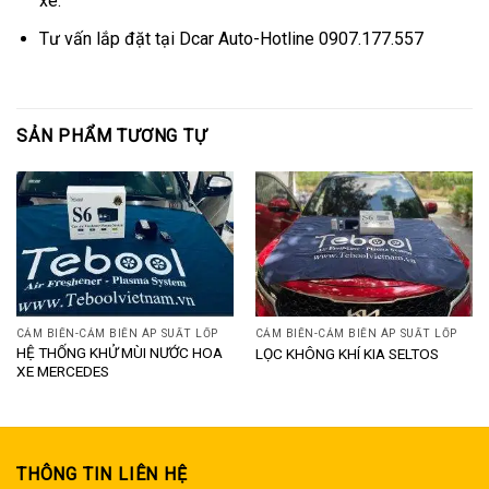
xe.
Tư vấn lắp đặt tại Dcar Auto-Hotline 0907.177.557
SẢN PHẨM TƯƠNG TỰ
CẢM BIẾN-CẢM BIẾN ÁP SUẤT LỐP
CẢM BIẾN-CẢM BIẾN ÁP SUẤT LỐP
HỆ THỐNG KHỬ MÙI NƯỚC HOA
LỌC KHÔNG KHÍ KIA SELTOS
XE MERCEDES
THÔNG TIN LIÊN HỆ