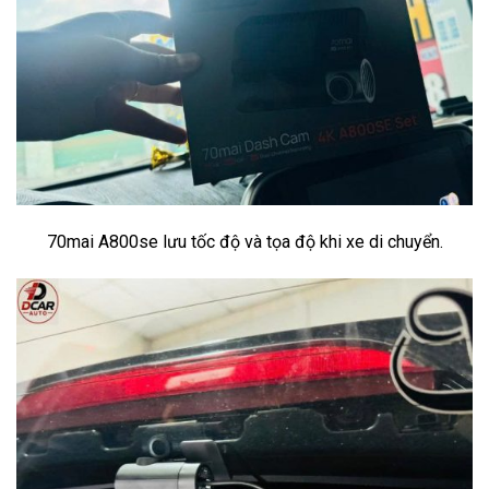
70mai A800se lưu tốc độ và tọa độ khi xe di chuyển.