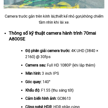
Camera trước gắn trên kính lái,thiết kế nhỏ gọn,không chiếm
tầm nhìn khi lái xe.
Thông số kỹ thuật camera hành trình 70mai
A800SE
Độ phân giải camera trước:
4K UHD (3840 ×
2160) @ 30fps
Camera sau:
Full HD 1080P (khi lắp thêm)
Màn hình:
3 inch IPS
Góc quay:
140°
Khẩu độ:
F1.55 (thu sáng tốt)
Cảm biến hình ảnh:
GC8613
Công nghệ HDR:
HDR phần cứng