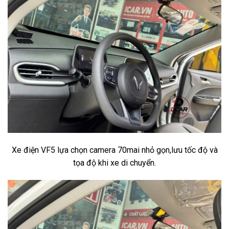
Xe điện VF5 lựa chọn camera 70mai nhỏ gọn,lưu tốc độ và
tọa độ khi xe di chuyển.