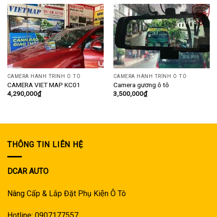
CAMERA HÀNH TRÌNH Ô TÔ
CAMERA HÀNH TRÌNH Ô TÔ
CAMERA VIET MAP KC01
Camera gương ô tô
4,290,000
₫
3,500,000
₫
THÔNG TIN LIÊN HỆ
DCAR AUTO
Nâng Cấp & Lắp Đặt Phụ Kiện Ô Tô
Hotline: 0907177557