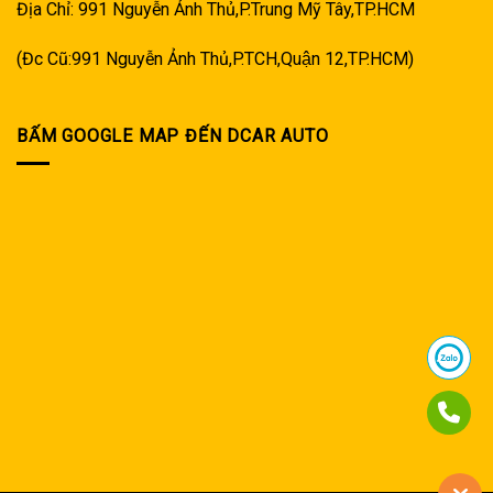
Địa Chỉ: 991 Nguyễn Ảnh Thủ,P.Trung Mỹ Tây,TP.HCM
(Đc Cũ:991 Nguyễn Ảnh Thủ,P.TCH,Quận 12,TP.HCM)
BẤM GOOGLE MAP ĐẾN DCAR AUTO