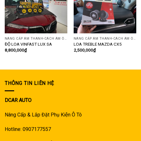
NÂNG CẤP ÂM THANH-CÁCH ÂM Ô TÔ
NÂNG CẤP ÂM THANH-CÁCH ÂM Ô TÔ
ĐỘ LOA VINFAST LUX SA
LOA TREBLE MAZDA CX5
8,800,000
₫
2,500,000
₫
THÔNG TIN LIÊN HỆ
DCAR AUTO
Nâng Cấp & Lắp Đặt Phụ Kiện Ô Tô
Hotline: 0907177557