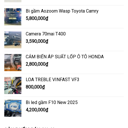
Bi gầm Aozoom Wasp Toyota Camry
5,800,000
₫
Camera 70mai T400
3,590,000
₫
CẢM BIẾN ÁP SUẤT LỐP Ô TÔ HONDA
2,800,000
₫
LOA TREBLE VINFAST VF3
800,000
₫
Bi led gầm F10 New 2025
4,200,000
₫