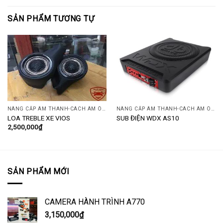
SẢN PHẨM TƯƠNG TỰ
NÂNG CẤP ÂM THANH-CÁCH ÂM Ô TÔ
NÂNG CẤP ÂM THANH-CÁCH ÂM Ô TÔ
LOA TREBLE XE VIOS
SUB ĐIỆN WDX AS10
2,500,000
₫
SẢN PHẨM MỚI
CAMERA HÀNH TRÌNH A770
3,150,000
₫