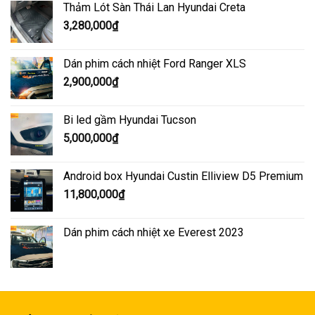
sao
Thảm Lót Sàn Thái Lan Hyundai Creta
3,280,000
₫
Dán phim cách nhiệt Ford Ranger XLS
2,900,000
₫
Bi led gầm Hyundai Tucson
5,000,000
₫
Android box Hyundai Custin Elliview D5 Premium
11,800,000
₫
Dán phim cách nhiệt xe Everest 2023