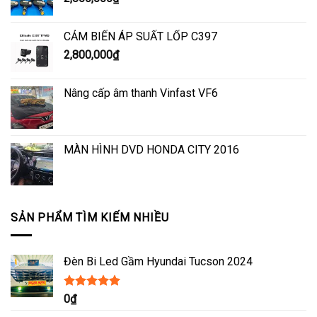
CẢM BIẾN ÁP SUẤT LỐP C397
2,800,000
₫
Nâng cấp âm thanh Vinfast VF6
MÀN HÌNH DVD HONDA CITY 2016
SẢN PHẨM TÌM KIẾM NHIỀU
Đèn Bi Led Gầm Hyundai Tucson 2024
Được xếp
0
₫
hạng
5.00
5