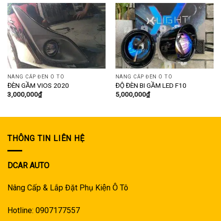
NÂNG CẤP ĐÈN Ô TÔ
NÂNG CẤP ĐÈN Ô TÔ
ĐÈN GẦM VIOS 2020
ĐỘ ĐÈN BI GẦM LED F10
3,000,000
₫
5,000,000
₫
THÔNG TIN LIÊN HỆ
DCAR AUTO
Nâng Cấp & Lắp Đặt Phụ Kiện Ô Tô
Hotline: 0907177557