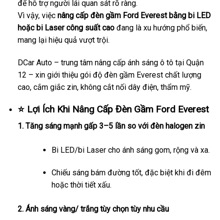
để hỗ trợ người lái quan sát rõ ràng.
Vì vậy, việc
nâng cấp đèn gầm Ford Everest bằng bi LED
hoặc bi Laser công suất cao
đang là xu hướng phổ biến,
mang lại hiệu quả vượt trội.
DCar Auto – trung tâm nâng cấp ánh sáng ô tô tại Quận
12 – xin giới thiệu gói độ đèn gầm Everest chất lượng
cao, cắm giắc zin, không cắt nối dây điện, thẩm mỹ.
⭐
Lợi Ích Khi Nâng Cấp Đèn Gầm Ford Everest
1. Tăng sáng mạnh gấp 3–5 lần so với đèn halogen zin
Bi LED/bi Laser cho ánh sáng gom, rộng và xa.
Chiếu sáng bám đường tốt, đặc biệt khi đi đêm
hoặc thời tiết xấu.
2. Ánh sáng vàng/ trắng tùy chọn tùy nhu cầu