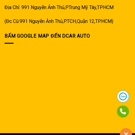
Địa Chỉ: 991 Nguyễn Ảnh Thủ,P.Trung Mỹ Tây,TP.HCM
(Đc Cũ:991 Nguyễn Ảnh Thủ,P.TCH,Quận 12,TP.HCM)
BẤM GOOGLE MAP ĐẾN DCAR AUTO