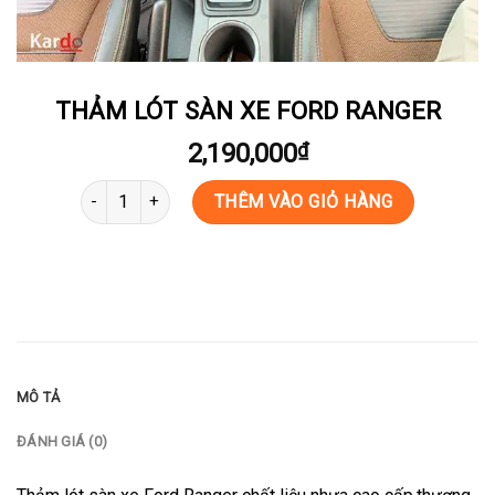
THẢM LÓT SÀN XE FORD RANGER
2,190,000
₫
THẢM LÓT SÀN XE FORD RANGER số lượng
THÊM VÀO GIỎ HÀNG
MÔ TẢ
ĐÁNH GIÁ (0)