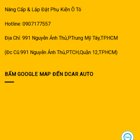
Nâng Cấp & Lắp Đặt Phụ Kiện Ô Tô
Hotline: 0907177557
Địa Chỉ: 991 Nguyễn Ảnh Thủ,P.Trung Mỹ Tây,TP.HCM
(Đc Cũ:991 Nguyễn Ảnh Thủ,P.TCH,Quận 12,TP.HCM)
BẤM GOOGLE MAP ĐẾN DCAR AUTO