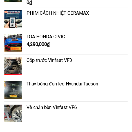
Được xếp
0
₫
hạng
5.00
5
sao
PHIM CÁCH NHIỆT CERAMAX
LOA HONDA CIVIC
4,290,000
₫
Cốp trước Vinfast VF3
Thay bóng đèn led Hyundai Tucson
Vè chắn bùn Vinfast VF6