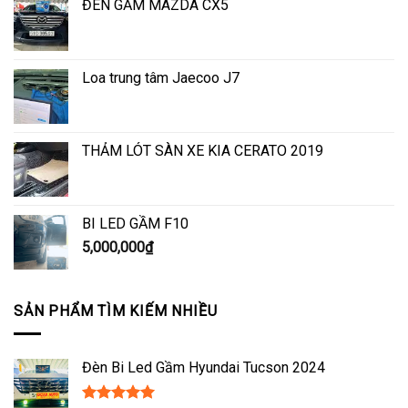
ĐÈN GẦM MAZDA CX5
Loa trung tâm Jaecoo J7
THẢM LÓT SÀN XE KIA CERATO 2019
BI LED GẦM F10
5,000,000
₫
SẢN PHẨM TÌM KIẾM NHIỀU
Đèn Bi Led Gầm Hyundai Tucson 2024