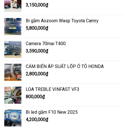
3,150,000
₫
Bi gầm Aozoom Wasp Toyota Camry
5,800,000
₫
Camera 70mai T400
3,590,000
₫
CẢM BIẾN ÁP SUẤT LỐP Ô TÔ HONDA
2,800,000
₫
LOA TREBLE VINFAST VF3
800,000
₫
Bi led gầm F10 New 2025
4,200,000
₫