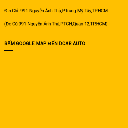
Địa Chỉ: 991 Nguyễn Ảnh Thủ,P.Trung Mỹ Tây,TP.HCM
(Đc Cũ:991 Nguyễn Ảnh Thủ,P.TCH,Quận 12,TP.HCM)
BẤM GOOGLE MAP ĐẾN DCAR AUTO