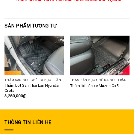
SẢN PHẨM TƯƠNG TỰ
THẢM SÀN-BỌC GHẾ DA-BỌC TRẦN
THẢM SÀN-BỌC GHẾ DA-BỌC TRẦN
Thảm Lót Sàn Thái Lan Hyundai
Thảm lót sàn xe Mazda Cx5
Creta
3,280,000
₫
THÔNG TIN LIÊN HỆ