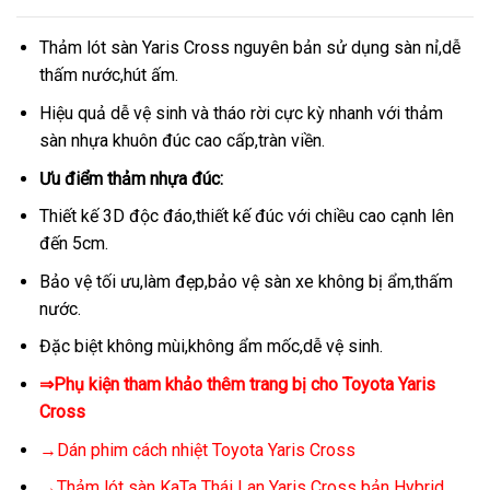
Thảm lót sàn Yaris Cross nguyên bản sử dụng sàn nỉ,dễ
thấm nước,hút ấm.
Hiệu quả dễ vệ sinh và tháo rời cực kỳ nhanh với thảm
sàn nhựa khuôn đúc cao cấp,tràn viền.
Ưu điểm thảm nhựa đúc:
Thiết kế 3D độc đáo,thiết kế đúc với chiều cao cạnh lên
đến 5cm.
Bảo vệ tối ưu,làm đẹp,bảo vệ sàn xe không bị ẩm,thấm
nước.
Đặc biệt không mùi,không ẩm mốc,dễ vệ sinh.
⇒Phụ kiện tham khảo thêm trang bị cho Toyota Yaris
Cross
→Dán phim cách nhiệt Toyota Yaris Cross
→Thảm lót sàn KaTa Thái Lan Yaris Cross bản Hybrid