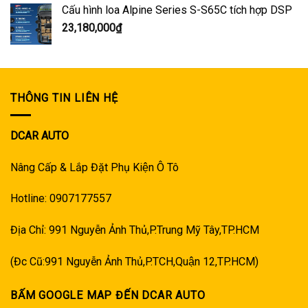
Cấu hình loa Alpine Series S-S65C tích hợp DSP
23,180,000
₫
THÔNG TIN LIÊN HỆ
DCAR AUTO
Nâng Cấp & Lắp Đặt Phụ Kiện Ô Tô
Hotline: 0907177557
Địa Chỉ: 991 Nguyễn Ảnh Thủ,P.Trung Mỹ Tây,TP.HCM
(Đc Cũ:991 Nguyễn Ảnh Thủ,P.TCH,Quận 12,TP.HCM)
BẤM GOOGLE MAP ĐẾN DCAR AUTO