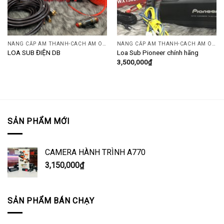
NÂNG CẤP ÂM THANH-CÁCH ÂM Ô TÔ
NÂNG CẤP ÂM THANH-CÁCH ÂM Ô TÔ
LOA SUB ĐIỆN DB
Loa Sub Pioneer chính hãng
3,500,000
₫
SẢN PHẨM MỚI
CAMERA HÀNH TRÌNH A770
3,150,000
₫
SẢN PHẨM BÁN CHẠY