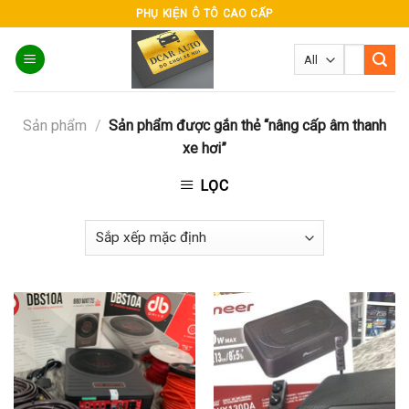
Skip
PHỤ KIỆN Ô TÔ CAO CẤP
to
Tìm
content
kiếm:
Sản phẩm
/
Sản phẩm được gắn thẻ “nâng cấp âm thanh
xe hơi”
LỌC