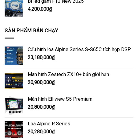
Bi led gầm F10 New 2025
4,200,000
₫
SẢN PHẨM BÁN CHẠY
Cấu hình loa Alpine Series S-S65C tích hợp DSP
23,180,000
₫
Màn hình Zestech ZX10+ bản giới hạn
20,900,000
₫
Màn hình Elliview S5 Premium
20,800,000
₫
Loa Alpine R Series
20,280,000
₫