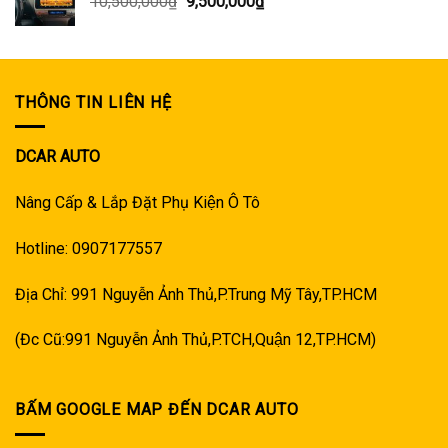
Giá
Giá
10,500,000
₫
9,500,000
₫
gốc
hiện
là:
tại
10,500,000₫.
là:
9,500,000₫.
THÔNG TIN LIÊN HỆ
DCAR AUTO
Nâng Cấp & Lắp Đặt Phụ Kiện Ô Tô
Hotline: 0907177557
Địa Chỉ: 991 Nguyễn Ảnh Thủ,P.Trung Mỹ Tây,TP.HCM
(Đc Cũ:991 Nguyễn Ảnh Thủ,P.TCH,Quận 12,TP.HCM)
BẤM GOOGLE MAP ĐẾN DCAR AUTO