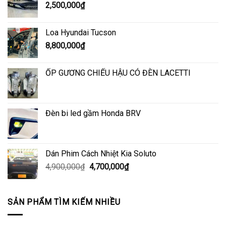
2,500,000
₫
Loa Hyundai Tucson
8,800,000
₫
ỐP GƯƠNG CHIẾU HẬU CÓ ĐÈN LACETTI
Đèn bi led gầm Honda BRV
Dán Phim Cách Nhiệt Kia Soluto
Giá
Giá
4,900,000
₫
4,700,000
₫
gốc
hiện
là:
tại
4,900,000₫.
là:
SẢN PHẨM TÌM KIẾM NHIỀU
4,700,000₫.