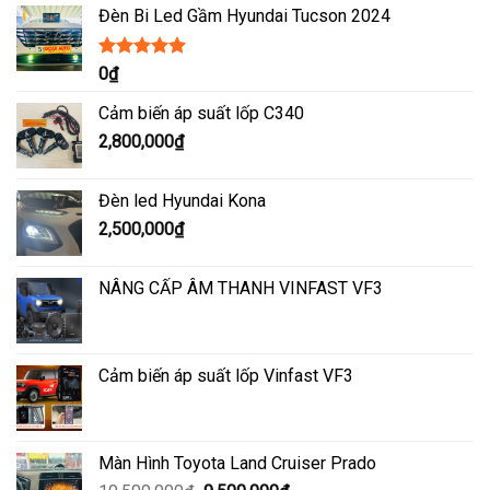
Đèn Bi Led Gầm Hyundai Tucson 2024
Được xếp
0
₫
hạng
5.00
5
sao
Cảm biến áp suất lốp C340
2,800,000
₫
Đèn led Hyundai Kona
2,500,000
₫
NÂNG CẤP ÂM THANH VINFAST VF3
Cảm biến áp suất lốp Vinfast VF3
Màn Hình Toyota Land Cruiser Prado