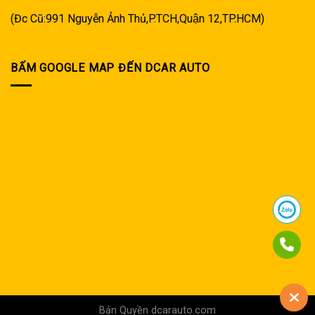
(Đc Cũ:991 Nguyễn Ảnh Thủ,P.TCH,Quận 12,TP.HCM)
BẤM GOOGLE MAP ĐẾN DCAR AUTO
Bản Quyền dcarauto.com