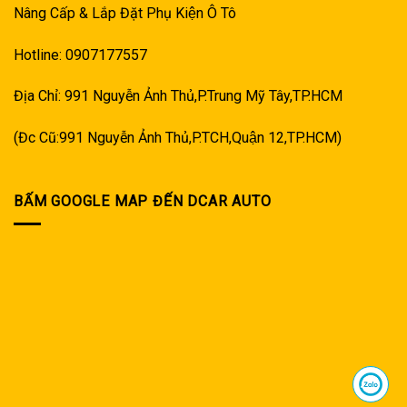
Nâng Cấp & Lắp Đặt Phụ Kiện Ô Tô
Hotline: 0907177557
Địa Chỉ: 991 Nguyễn Ảnh Thủ,P.Trung Mỹ Tây,TP.HCM
(Đc Cũ:991 Nguyễn Ảnh Thủ,P.TCH,Quận 12,TP.HCM)
BẤM GOOGLE MAP ĐẾN DCAR AUTO