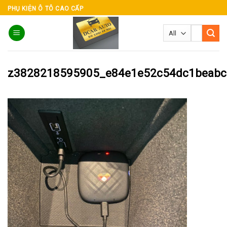
Skip
PHỤ KIỆN Ô TÔ CAO CẤP
to
Tìm
content
kiếm:
z3828218595905_e84e1e52c54dc1beabc