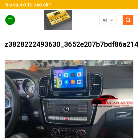
Skip
PHỤ KIỆN Ô TÔ CAO CẤP
to
Tìm
content
kiếm:
z3828222493630_3652e207b7bdf86a21