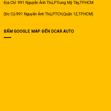
Địa Chỉ: 991 Nguyễn Ảnh Thủ,P.Trung Mỹ Tây,TP.HCM
(Đc Cũ:991 Nguyễn Ảnh Thủ,P.TCH,Quận 12,TP.HCM)
BẤM GOOGLE MAP ĐẾN DCAR AUTO