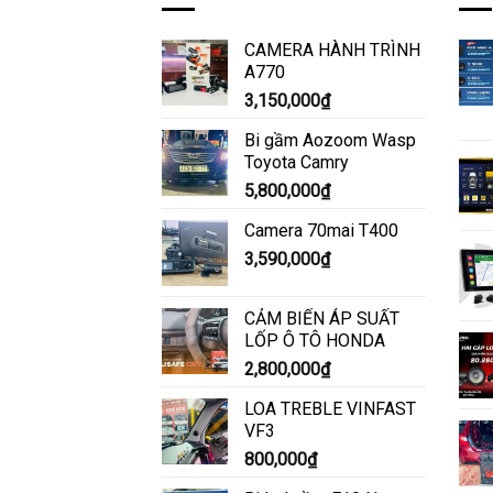
CAMERA HÀNH TRÌNH
A770
3,150,000
₫
Bi gầm Aozoom Wasp
Toyota Camry
5,800,000
₫
Camera 70mai T400
3,590,000
₫
CẢM BIẾN ÁP SUẤT
LỐP Ô TÔ HONDA
2,800,000
₫
LOA TREBLE VINFAST
VF3
800,000
₫