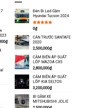
L7
Đèn Bi Led Gầm
Hyundai Tucson 2024
Được xếp
0
₫
ew
hạng
5.00
5
2023
sao
CẢN TRƯỚC SANTAFE
Giá
000
₫
2020
hiện
2,500,000
₫
A
tại
000₫.
là:
CẢM BIẾN ÁP SUẤT
8,500,000₫.
LỐP MAZDA CX5
2,800,000
₫
al
CẢM BIẾN ÁP SUẤT
LỐP KIA SELTOS
3,200,000
₫
BI GẦM XE
MITSHUBISHI JOLIE
2,500,000
₫