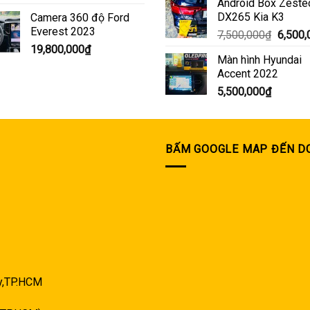
Android Box Zeste
DX265 Kia K3
Camera 360 độ Ford
Everest 2023
Giá
7,500,000
₫
6,500,
gốc
19,800,000
₫
Màn hình Hyundai
là:
Accent 2022
7,500,
5,500,000
₫
BẤM GOOGLE MAP ĐẾN D
ây,TP.HCM