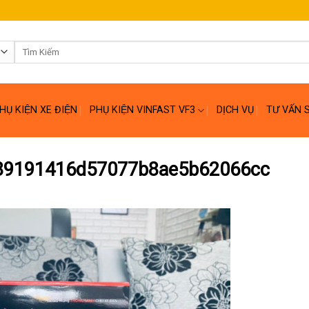
Tìm
kiếm:
HỤ KIỆN XE ĐIỆN
PHỤ KIỆN VINFAST VF3
DỊCH VỤ
TƯ VẤN 
89191416d57077b8ae5b62066cc