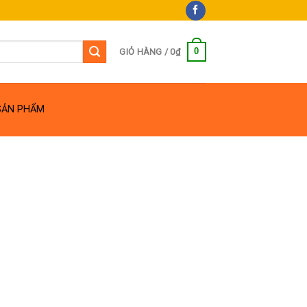
0
GIỎ HÀNG /
0
₫
SẢN PHẨM