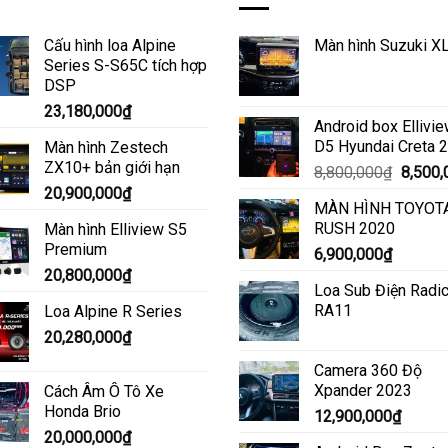
Cấu hình loa Alpine
Màn hình Suzuki X
Series S-S65C tích hợp
DSP
23,180,000
₫
Android box Ellivi
D5 Hyundai Creta 
Màn hình Zestech
ZX10+ bản giới hạn
Giá
8,800,000
₫
8,500,
gốc
20,900,000
₫
MÀN HÌNH TOYOT
là:
RUSH 2020
Màn hình Elliview S5
8,800,
Premium
6,900,000
₫
20,800,000
₫
Loa Sub Điện Radic
RA11
Loa Alpine R Series
20,280,000
₫
Camera 360 Độ
Xpander 2023
Cách Âm Ô Tô Xe
Honda Brio
12,900,000
₫
20,000,000
₫