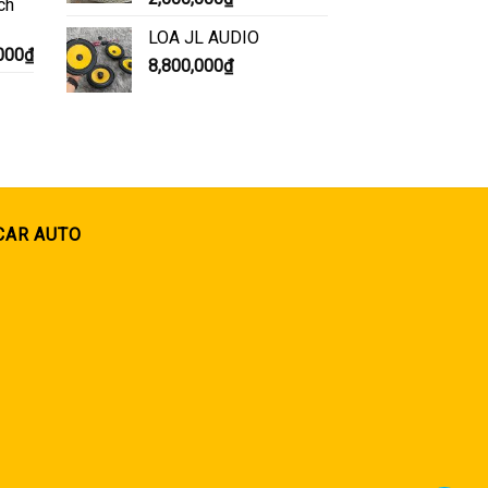
ch
LOA JL AUDIO
Giá
000
₫
8,800,000
₫
hiện
tại
000₫.
là:
6,500,000₫.
CAR AUTO