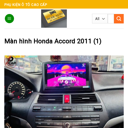
Skip
PHỤ KIỆN Ô TÔ CAO CẤP
to
Tìm
content
kiếm:
Màn hình Honda Accord 2011 (1)